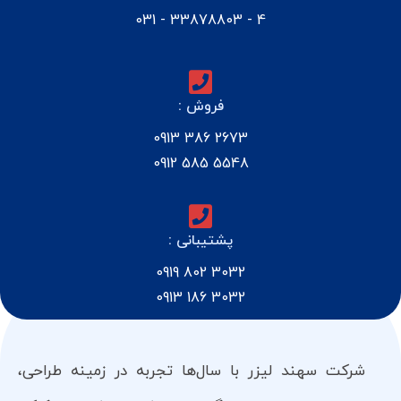
4 - 33878803 - 031
فروش :
2673 386 0913
5548 585 0912
پشتیبانی :
3032 802 0919
3032 186 0913
شرکت سهند لیزر با سال‌ها تجربه در زمینه طراحی،