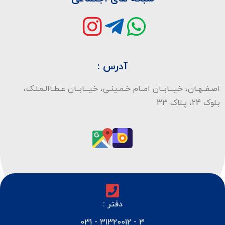
آدرس :
اصـفــهـان، خیـــابــان امــام خـمـینـی، خیـــابــان عـطـاالـمـلـک،
بـلوک 24، پـلاک 33
دفتر :
3 - 31320012 - 031