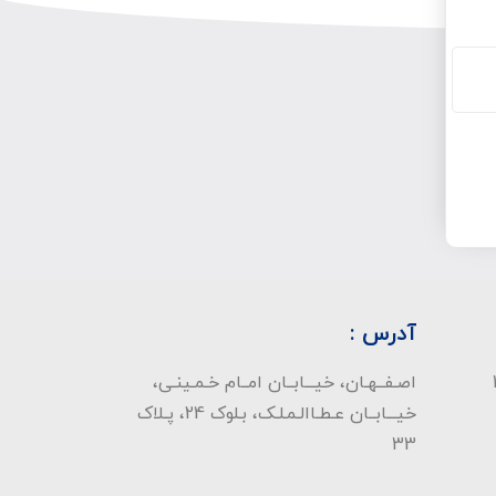
آدرس :
اصـفــهـان، خیـــابــان امــام خـمـینـی،
خیـــابــان عـطـاالـمـلـک، بـلوک 24، پـلاک
33