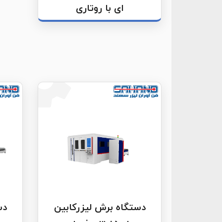
ای با روتاری
دستگاه برش لیزرکابین
دس