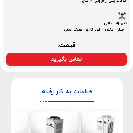
خدمات پس از فروش: 10 سال
تجهیزات جانبی :
- چیلر - مکنده - کولر گازی - عینک ایمنی
قیمت:
تماس بگیرید
قطعات به کار رفته