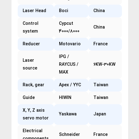
Laser Head
Boci
China
Control
Cypcut
China
system
4000/8000
Reducer
Motovario
France
IPG /
Laser
RAYCUS /
6KW-30KW
source
MAX
Rack, gear
Apex / YYC
Taiwan
Guide
HIWIN
Taiwan
X, Y, Z axis
Yaskawa
Japan
servo motor
Electrical
Schneider
France
components