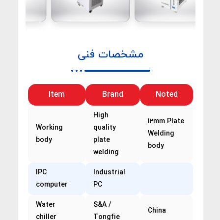
مشخصات فنی
Item
Brand
Noted
High
12mm Plate
Working
quality
Welding
body
plate
body
welding
IPC
Industrial
computer
PC
Water
S&A /
China
chiller
Tongfie