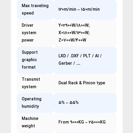
Max traveling
120m/min – 150m/min
speed
Driver
Y=2900W/1800W;
system
X=1800W/1300W;
power
Z=700W/400W
Support
LXD / .DXF / PLT / AI /
graphic
Gerber / …
format
Transmit
Dual Rack & Pinion type
system
Operating
5% – 55%
humidity
Machine
From 9000KG – 25000KG
weight