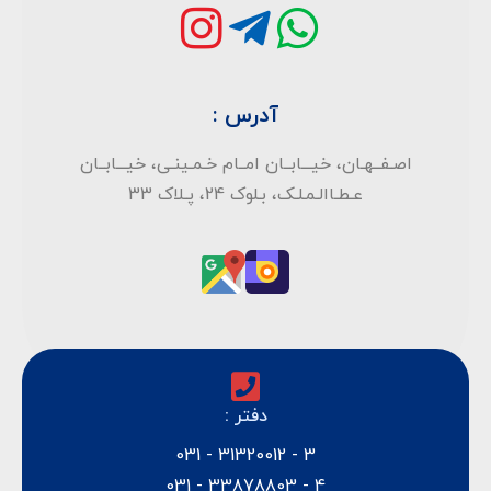
آدرس :
اصـفــهـان، خیـــابــان امــام خـمـینـی، خیـــابــان
عـطـاالـمـلـک، بـلوک 24، پـلاک 33
دفتر :
3 - 31320012 - 031
4 - 33878803 - 031