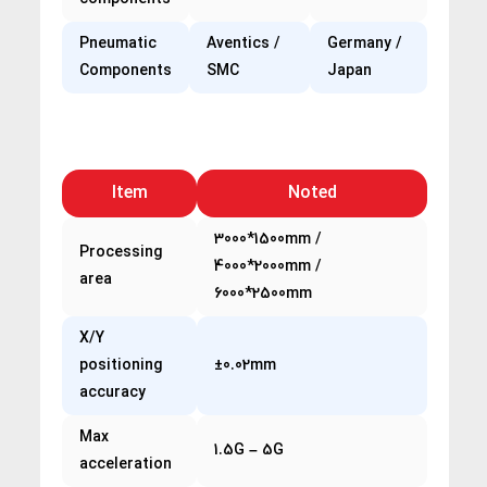
Pneumatic
Aventics /
Germany /
Components
SMC
Japan
Item
Noted
3000*1500mm /
Processing
4000*2000mm /
area
6000*2500mm
X/Y
positioning
±0.02mm
accuracy
Max
1.5G – 5G
acceleration