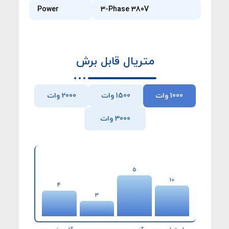
Power
3-Phase 380V
متریال قابل برش
1000 وات
1500 وات
2000 وات
3000 وات
5
10
4
3