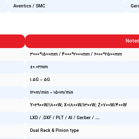
Aventics / SMC
Ger
Note
3000*1500mm / 4000*2000mm / 6000*2500mm
±0.02mm
1.5G – 5G
120m/min – 150m/min
Y=2900W/1800W; X=1800W/1300W; Z=700W/400W
LXD / .DXF / PLT / AI / Gerber / …
Dual Rack & Pinion type