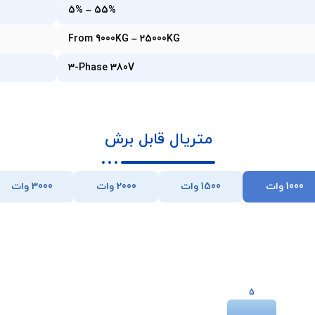
5% – 55%
From 9000KG – 25000KG
3-Phase 380V
متریال قابل برش
1000 وات
1500 وات
2000 وات
3000 وات
5