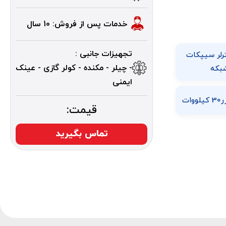
خدمات پس از فروش: 10 سال
تجهیزات جانبی :
ترلر سیپکات
- چیلر - مکنده - کولر گازی - عینک
بکه
ایمنی
ات
قیمت:
تماس بگیرید