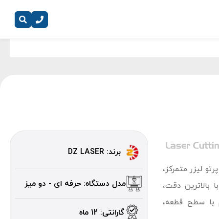
برند: DZ LASER
تو لیزر متمرکز،
مدل دستگاه: حرفه ای - دو میز
ا بالاترین دقت،
 با سطح قطعه،
گارانتی: 12 ماه