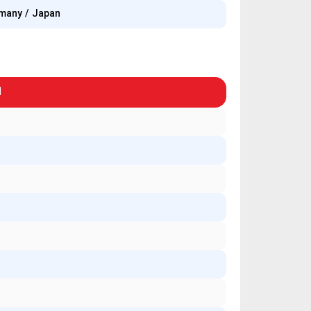
many / Japan
d