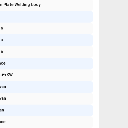
m Plate Welding body
na
na
na
nce
-30KW
wan
wan
an
nce