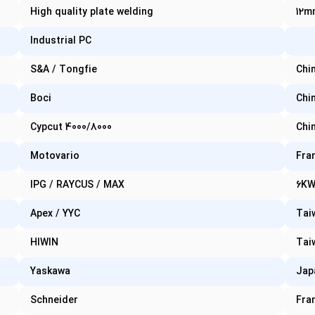
High quality plate welding
12m
Industrial PC
S&A / Tongfie
Chi
Boci
Chi
Cypcut 4000/8000
Chi
Motovario
Fra
IPG / RAYCUS / MAX
6KW
Apex / YYC
Tai
HIWIN
Tai
Yaskawa
Jap
Schneider
Fra