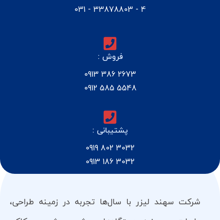
4 - 33878803 - 031
فروش :
2673 386 0913
5548 585 0912
پشتیبانی :
3032 802 0919
3032 186 0913
شرکت سهند لیزر با سال‌ها تجربه در زمینه طراحی،