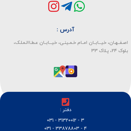
آدرس :
اصـفــهـان، خیـــابــان امــام خـمـینـی، خیـــابــان عـطـاالـمـلـک،
بـلوک 24، پـلاک 33
دفتر :
3 - 31320012 - 031
4 - 33878803 - 031